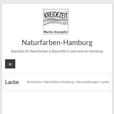
Zum
Inhalt
springen
Naturfarben-Hamburg
Spezialist für Naturfarben & Baustoffe in und rund um Hamburg
Menü
Lacke
Du bist hier:
Naturfarben-Hamburg
>
Veranstaltungen
>
Lacke