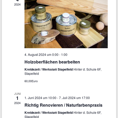
t
2024
u
u
n
n
g
g
A
e
n
n
s
4. August 2024 um 0:00
-
1:00
S
i
Holzoberflächen bearbeiten
u
c
Kreidezeit / Werkstatt Stapelfeld
Hinter d. Schule 6F,
h
Stapelfeld
c
60,00Euro
t
h
e
e
JUNI
1
1. Juni 2024 um 10:00
-
7. Juli 2024 um 17:00
n
u
2024
Richtig Renovieren / Naturfarbenpraxis
-
n
Kreidezeit / Werkstatt Stapelfeld
Hinter d. Schule 6F,
N
Stapelfeld