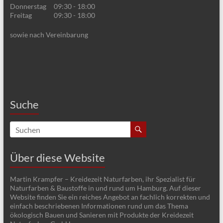
v
Donnerstag
09:30 - 18:00
i
Freitag
09:30 - 18:00
g
sowie nach Vereinbarung
a
t
i
o
Suche
n
Über diese Website
Martin Krampfer – Kreidezeit Naturfarben, ihr Spezialist für
Naturfarben & Baustoffe in und rund um Hamburg. Auf dieser
Website finden Sie ein reiches Angebot an fachlich korrekten und
einfach beschriebenen Informationen rund um das Thema
ökologisch Bauen und Sanieren mit Produkte der Kreidezeit