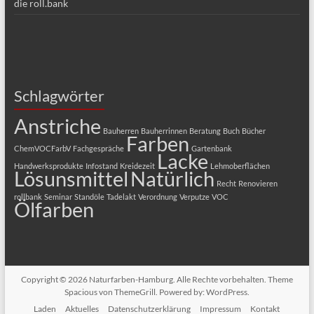
die roll.bank
Schlagwörter
Anstriche
Bauherren
Bauherrinnen
Beratung
Buch
Bücher
Farben
ChemVOCFarbV
Fachgespräche
Gartenbank
Lacke
Handwerksprodukte
Infostand
Kreidezeit
Lehmoberflächen
Lösunsmittel
Natürlich
Recht
Renovieren
rollbank
Seminar
Standöle
Tadelakt
Verordnung
Verputze
VOC
Ölfarben
Copyright © 2026
Naturfarben-Hamburg
. Alle Rechte vorbehalten. Theme
Spacious
von ThemeGrill. Powered by:
WordPress
.
Laden
Aktuelles
Datenschutzerklärung
Impressum
Kontakt