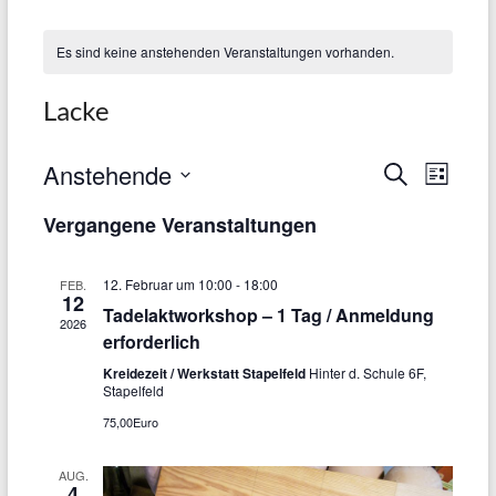
Es sind keine anstehenden Veranstaltungen vorhanden.
Lacke
Anstehende
V
V
S
L
u
D
e
i
e
c
Vergangene Veranstaltungen
a
s
h
r
r
t
t
e
e
u
a
a
12. Februar um 10:00
-
18:00
FEB.
m
12
n
w
Tadelaktworkshop – 1 Tag / Anmeldung
n
2026
ä
erforderlich
s
s
h
Kreidezeit / Werkstatt Stapelfeld
Hinter d. Schule 6F,
l
t
Stapelfeld
t
e
a
n
75,00Euro
a
.
l
l
AUG.
t
4