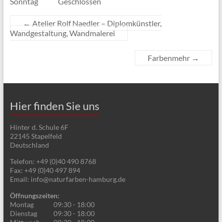
Sonntag
Geschlossen
←
Atelier Rolf Naedler – Diplomkünstler,
Wandgestaltung, Wandmalerei
Farbenmehr
→
Hier finden Sie uns
Hinter d. Schule 6F
22145
Stapelfeld
Deutschland
Telefon:
+49 (0)40 490 8768
Fax:
+49 (0)40 497 894
Email:
info@naturfarben-hamburg.de
Öffnungszeiten:
Montag
09:30 - 18:00
Dienstag
09:30 - 18:00