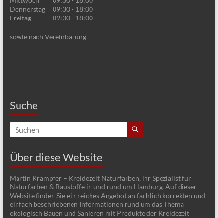
Mittwoch
09:30 - 18:00
Donnerstag
09:30 - 18:00
Freitag
09:30 - 18:00
sowie nach Vereinbarung
Suche
Über diese Website
Martin Krampfer – Kreidezeit Naturfarben, ihr Spezialist für
Naturfarben & Baustoffe in und rund um Hamburg. Auf dieser
Website finden Sie ein reiches Angebot an fachlich korrekten und
einfach beschriebenen Informationen rund um das Thema
ökologisch Bauen und Sanieren mit Produkte der Kreidezeit