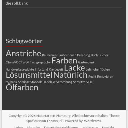
die roll.bank
Schlagwörter
Anstriche
Bauherren
Bauherrinnen
Beratung
Buch
Bücher
Farben
ChemVOCFarbV
Fachgespräche
Gartenbank
Lacke
Handwerksprodukte
Infostand
Kreidezeit
Lehmoberflächen
Lösunsmittel
Natürlich
Recht
Renovieren
rollbank
Seminar
Standöle
Tadelakt
Verordnung
Verputze
VOC
Ölfarben
Copyright © 2026
Naturfarben-Hamburg
. Alle Rechte vorbehalten. Theme
Spacious
von ThemeGrill. Powered by:
WordPress
.
Laden
Aktuelles
Datenschutzerklärung
Impressum
Kontakt