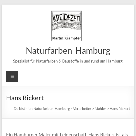
Zum
Inhalt
springen
Naturfarben-Hamburg
Spezialist für Naturfarben & Baustoffe in und rund um Hamburg
Menü
Hans Rickert
Du bist hier:
Naturfarben-Hamburg
>
Verarbeiter
>
Mahler
>
Hans Rickert
Ein Hamburger Maler mit Leidenschaft. Hans Rickert ist als