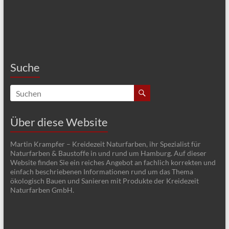
Suche
Über diese Website
Martin Krampfer – Kreidezeit Naturfarben, ihr Spezialist für
Naturfarben & Baustoffe in und rund um Hamburg. Auf dieser
Website finden Sie ein reiches Angebot an fachlich korrekten und
einfach beschriebenen Informationen rund um das Thema
ökologisch Bauen und Sanieren mit Produkte der Kreidezeit
Naturfarben GmbH.