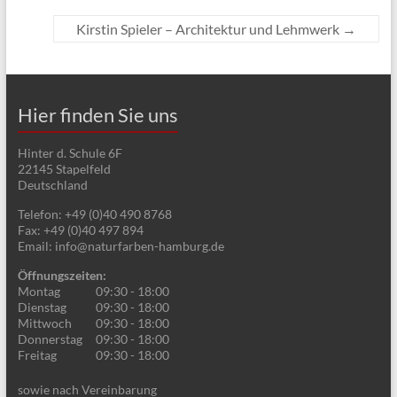
Kirstin Spieler – Architektur und Lehmwerk
→
Hier finden Sie uns
Hinter d. Schule 6F
22145
Stapelfeld
Deutschland
Telefon:
+49 (0)40 490 8768
Fax:
+49 (0)40 497 894
Email:
info@naturfarben-hamburg.de
Öffnungszeiten:
Montag
09:30 - 18:00
Dienstag
09:30 - 18:00
Mittwoch
09:30 - 18:00
Donnerstag
09:30 - 18:00
Freitag
09:30 - 18:00
sowie nach Vereinbarung