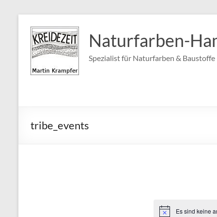
Zum
Inhalt
Naturfarben-Ha
springen
Spezialist für Naturfarben & Baustoff
tribe_events
Es sind keine 