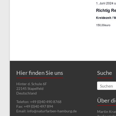
1. Juni 2024 
Richtig R
Kreidezeit / 
150,00euro
Hier finden Sie uns
Suche
Hinter d. Schule 6F
22145
Stapelfeld
Deutschland
Über d
Telefon:
+49 (0)40 490 8768
Fax:
+49 (0)40 497 894
Email:
info@naturfarben-hamburg.de
Martin Kram