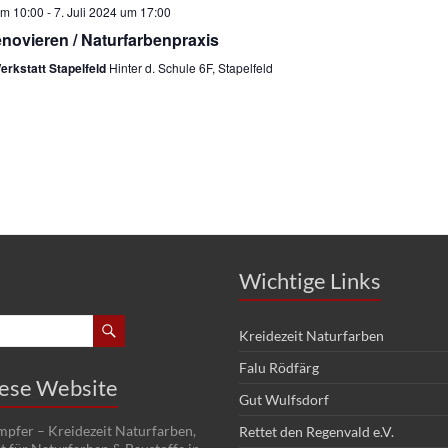
um 10:00
-
7. Juli 2024 um 17:00
enovieren / Naturfarbenpraxis
Werkstatt Stapelfeld
Hinter d. Schule 6F, Stapelfeld
Wichtige Links
Kreidezeit Naturfarben
Falu Rödfärg
iese Website
Gut Wulfsdorf
pfer – Kreidezeit Naturfarben,
Rettet den Regenvald e.V.