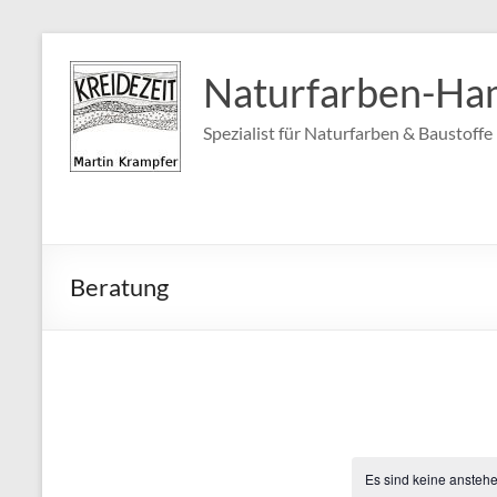
Zum
Inhalt
Naturfarben-Ha
springen
Spezialist für Naturfarben & Baustoff
Beratung
Es sind keine ansteh