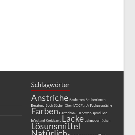
Schlagwörter
Anstriche
Bauherren
Bauherrinnen
Beratung
Buch
Bücher
ChemVOCFarbV
Fachgespräche
Farben
Gartenbank
Handwerksprodukte
Lacke
Infostand
Kreidezeit
Lehmoberflächen
Lösunsmittel
Natürlich