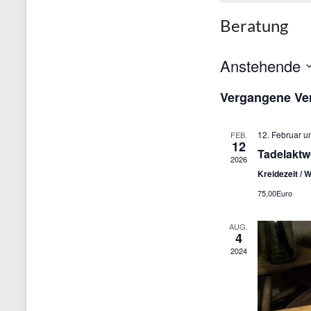
Beratung
Anstehende
D
Vergangene Ve
a
t
u
12. Februar u
FEB.
m
12
w
Tadelaktw
2026
ä
Kreidezeit / 
h
l
75,00Euro
e
n
AUG.
.
4
2024