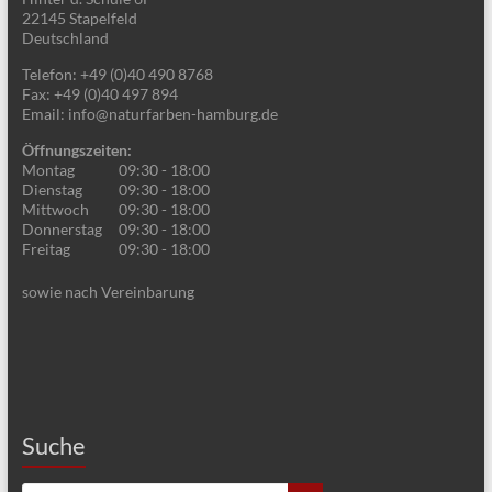
a
22145
Stapelfeld
A
Deutschland
v
n
Telefon:
+49 (0)40 490 8768
i
Fax:
+49 (0)40 497 894
s
Email:
info@naturfarben-hamburg.de
g
i
a
Öffnungszeiten:
Montag
09:30 - 18:00
c
t
Dienstag
09:30 - 18:00
Mittwoch
09:30 - 18:00
h
i
Donnerstag
09:30 - 18:00
t
Freitag
09:30 - 18:00
o
e
n
sowie nach Vereinbarung
n
,
N
a
Suche
v