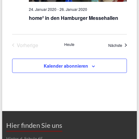
t
u
u
24. Januar 2020
-
26. Januar 2020
n
home² in den Hamburger Messehallen
n
g
g
A
e
n
Vorherige
Heute
Veranstal
Nächste
Veranstaltungen
n
s
S
i
Kalender abonnieren
u
c
h
c
t
h
e
e
n
u
-
Hier finden Sie uns
n
N
d
Hinter d. Schule 6F