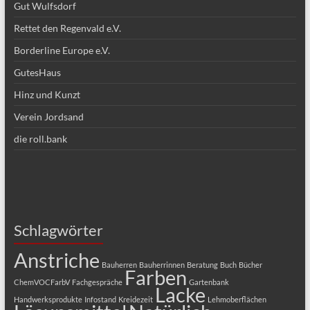
Gut Wulfsdorf
Rettet den Regenvald e.V.
Borderline Europe e.V.
GutesHaus
Hinz und Kunzt
Verein Jordsand
die roll.bank
Schlagwörter
Anstriche
Bauherren
Bauherrinnen
Beratung
Buch
Bücher
Farben
ChemVOCFarbV
Fachgespräche
Gartenbank
Lacke
Handwerksprodukte
Infostand
Kreidezeit
Lehmoberflächen