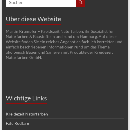
i
g
Über diese Website
a
Martin Krampfer – Kreidezeit Naturfarben, ihr Spezialist für
t
Naturfarben & Baustoffe in und rund um Hamburg. Auf dieser
Website finden Sie ein reiches Angebot an fachlich korrekten und
i
einfach beschriebenen Informationen rund um das Thema
ökologisch Bauen und Sanieren mit Produkte der Kreidezeit
o
Naturfarben GmbH.
n
Wichtige Links
Kreidezeit Naturfarben
Falu Rödfärg